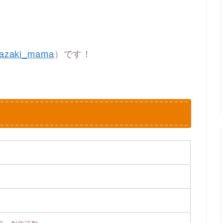
azaki_mama
）です！