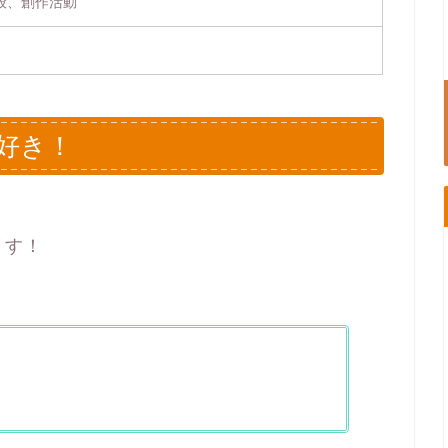
般、創作活動
好き！
ます！