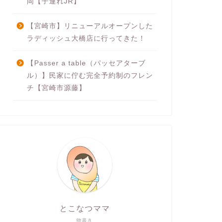
岡【子連れJR】
【宮崎市】リニューアルオープンした
ラディッシュ大橋店に行ってきた！
【Passer a table（パッセアターブ
ル）】民家に佇む完全予約制のフレン
チ【宮崎市源藤】
とこなつママ
物書き