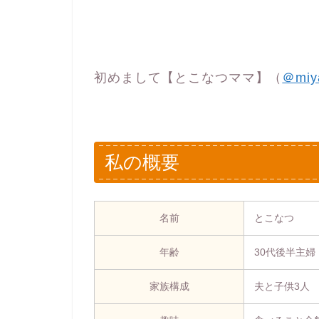
初めまして【とこなつママ】（
＠miy
私の概要
名前
とこなつ
年齢
30代後半主婦
家族構成
夫と子供3人